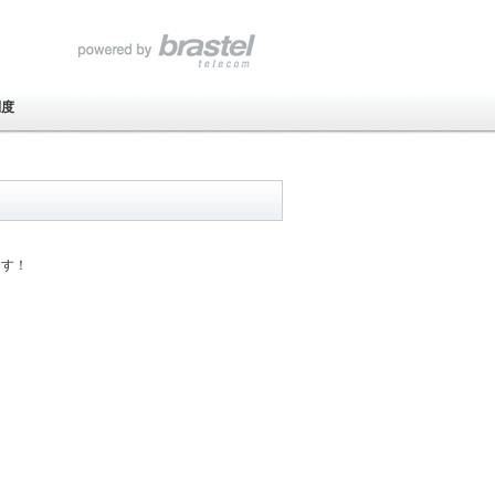
制度
ます！